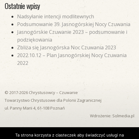
Ostatnie wpisy
Nadsyłanie intencji modlitewnych
Podsumowanie 39. Jasnogórskiej Nocy Czuwania
Jasnogórskie Czuwanie 2023 – podsumowanie i
podziękowania
Zbliża się Jasnogórska Noc Czuwania 2023
2022.10.12 – Plan Jasnogórskiej Nocy Czuwania
2022
© 2017-2026 Chrystusowcy – Czuwanie
Towarzystwo Chrystusowe dla Polonii Zagranicznej
ul. Panny Marii 4, 61-108 Poznań
Wdrożenie: Solmedia.pl
Ta strona korzysta z ciasteczek aby świadczyć usługi na